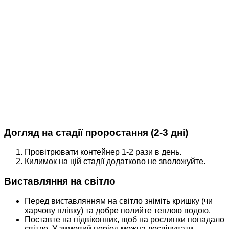
Догляд на стадії проростання (2-3 дні)
Провітрювати контейнер 1-2 рази в день.
Килимок на цій стадії додатково не зволожуйте.
Виставляння на світло
Перед виставлянням на світло зніміть кришку (чи
харчову плівку) та добре полийте теплою водою.
Поставте на підвіконник, щоб на рослинки попадало
світло. У зимовий період можна досвічувати