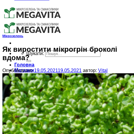
Мікрозелень
Як виростити мікрогрін броколі
Шукати:
вдома?
Головна
Магазин
Опубліковано
19.05.2021
19.05.2021
автор:
Vital
Мікрозелень
Насіння для мікрозелені
Суперфуди та смаколики
Набори для вирощування
Обладнання для вирощування
Оплата і доставка
ЧаПи
Інструкція вирощування
Як вирощувати мікрогрін Редис?
Блог
Мікрозелень