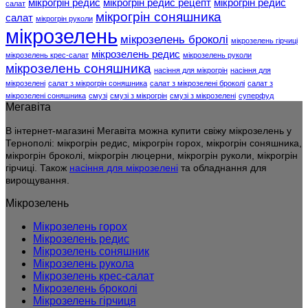
мікрогрін редис
мікрогрін редис рецепт
мікрогрін редис
салат
мікрогрін соняшника
салат
мікрогрін руколи
мікрозелень
мікрозелень броколі
мікрозелень гірчиці
мікрозелень редис
мікрозелень крес-салат
мікрозелень руколи
мікрозелень соняшника
насіння для мікрогрін
насіння для
мікрозелені
салат з мікрогрін соняшника
салат з мікрозелені броколі
салат з
мікрозелені соняшника
смузі
смузі з мікрогрін
смузі з мікрозелені
суперфуд
Мегавіта
В інтернет-магазині Мегавіта можна купити свіжу мікрозелень у
Тернополі: мікрогрін редис, мікрогрін горох, мікрогрін соняшника,
мікрогрін броколі, мікрогрін люцерни, мікрогрін руколи, мікрогрін
гірчиці. Також
насіння для мікрозелені
та обладнання для
вирощування.
Мікрозелень
Мікрозелень горох
Мікрозелень редис
Мікрозелень соняшник
Мікрозелень рукола
Мікрозелень крес-салат
Мікрозелень броколі
Мікрозелень гірчиця