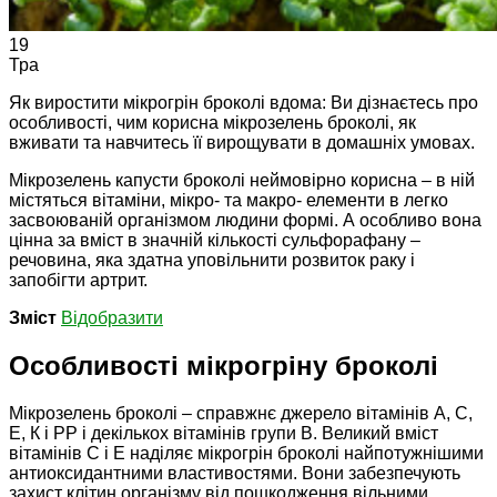
19
Тра
Як виростити мікрогрін броколі вдома: Ви дізнаєтесь про
особливості, чим корисна мікрозелень броколі, як
вживати та навчитесь її вирощувати в домашніх умовах.
Мікрозелень капусти броколі неймовірно корисна – в ній
містяться вітаміни, мікро- та макро- елементи в легко
засвоюваній організмом людини формі. А особливо вона
цінна за вміст в значній кількості сульфорафану –
речовина, яка здатна уповільнити розвиток раку і
запобігти артрит.
Зміст
Відобразити
Особливості мікрогріну броколі
Мікрозелень броколі – справжнє джерело вітамінів А, С,
Е, К і РР і декількох вітамінів групи В. Великий вміст
вітамінів С і Е наділяє мікрогрін броколі найпотужнішими
антиоксидантними властивостями. Вони забезпечують
захист клітин організму від пошкодження вільними