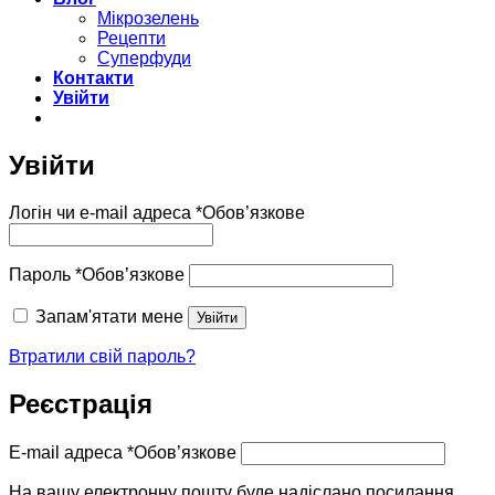
Мікрозелень
Рецепти
Суперфуди
Контакти
Увійти
Увійти
Логін чи e-mail адреса
*
Обов’язкове
Пароль
*
Обов’язкове
Запам'ятати мене
Увійти
Втратили свій пароль?
Реєстрація
E-mail адреса
*
Обов’язкове
На вашу електронну пошту буде надіслано посилання