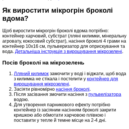
Як виростити мікрогрін броколі
вдома?
Щоб виростити мікрогрін броколі вдома потрібно:
контейнер харчовий, субстрат (лляні килимки, мінеральну
агровату, кокосовий субстрат), насіння броколі 4 грами на
контейнер 10х16 см, пульверизатор для оприскування та
вода.
Детальніша інструкція з вирощування мікрозелені
.
Посів броколі на мікрозелень
Лляний килимок
замочити у воді і віджати, щоб вода
з килимка не стікала і постелити у
контейнер для
вирощування мікрозелені
.
Засіяти рівномірно
насіння броколі
.
Після засівання змочити насіння з
пульвелізатора
водою.
Для утворення парникового ефекту потрібно
контейнер із засіяним насінням броколі закрити
кришкою або обмотати харчовою плівкою і
поставити у тепле й темне місце на 2-4 дні.