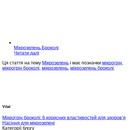
Мікрозелень Броколі
Читати далі
Ця стаття на тему
Мікрозелень
і має позначки
мікрогрін
,
мікрогрін броколі
,
мікрозелень
,
мікрозелень броколі
.
Vital
Мікрогрін броколі: 6 корисних властивостей для здоров’я
Насіння для мікрозелені
Категорії блогу