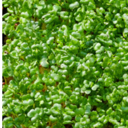
Суперфуди
Рецепти
Увійти