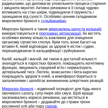
радикалами, що допомагає уповільнити процеси старіння
і зміцнити імунітет. Активні речовини в її складі чудово
впливають на стан шкіри, підвищуючи її пружність і
захищаючи від сухості. Особливо цінним складником
мікрозелені броколі є
сульфарафан
.
Мікрогрін броколі а також
мікрозелень капусти кольрабі
використовуються в
програмах детоксикації
, бо містять
особливо велику кількість важливих для очищення
організму сірчистих сполук. Крім того, вони багаті на
вітамін К, який відповідає за здоров’я кісток і судин,
перешкоджаючи їх кальцифікації і руйнування.
Калій, кальцій і магній, які також в достатній кількості
знаходяться в паростках броколі, покращують когнітивну
функцію, зміцнюють серцевий м’яз і нормалізують
артеріальний тиск. Лютеїн, зеаксантин і бета-каротин
покращують здоров’я очей, а кемпферол бореться із
запаленнями і запобігає виникненню алергічних реакцій.
Мікрогрін броколі
– відмінний інгредієнт для будь-якого
овочевого салату, супу-пюре або смузі. Щоб краще
засвоювались корисні речовини, що містяться в
мікрозелені броколі – додавайте до страви трохи
рослинної олії або пару
горіхів
.