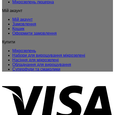
Мікрозелень люцерна
Мій акаунт
Мій акаунт
Замовлення
Кошик
Оформити замовлення
Купити
Мікрозелень
Набори для вирощування мікрозелені
Насіння для мікрозелені
Обладнання для вирощування
Суперфуди та смаколики