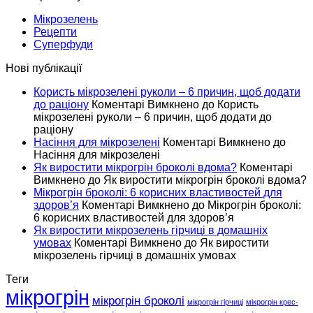
Мікрозелень
Рецепти
Суперфуди
Нові публікації
Користь мікрозелені руколи – 6 причин, щоб додати
до раціону
Коментарі Вимкнено
до Користь
мікрозелені руколи – 6 причин, щоб додати до
раціону
Насіння для мікрозелені
Коментарі Вимкнено
до
Насіння для мікрозелені
Як виростити мікрогрін броколі вдома?
Коментарі
Вимкнено
до Як виростити мікрогрін броколі вдома?
Мікрогрін броколі: 6 корисних властивостей для
здоров’я
Коментарі Вимкнено
до Мікрогрін броколі:
6 корисних властивостей для здоров’я
Як виростити мікрозелень гірчиці в домашніх
умовах
Коментарі Вимкнено
до Як виростити
мікрозелень гірчиці в домашніх умовах
Теги
мікрогрін
мікрогрін броколі
мікрогрін гірчиці
мікрогрін крес-