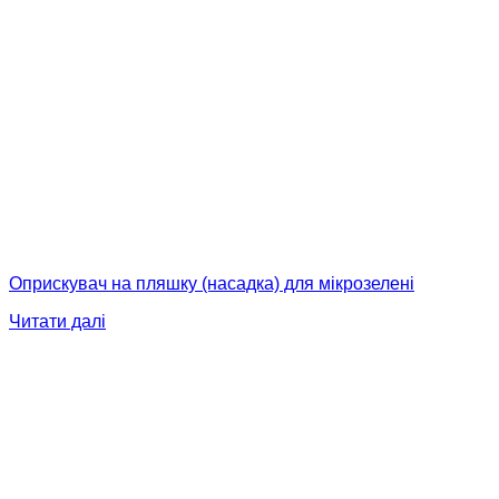
Оприскувач на пляшку (насадка) для мікрозелені
Читати далі