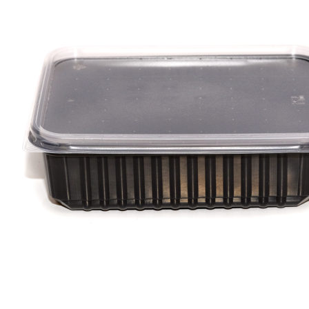
Суперфуди
Рецепти
Увійти