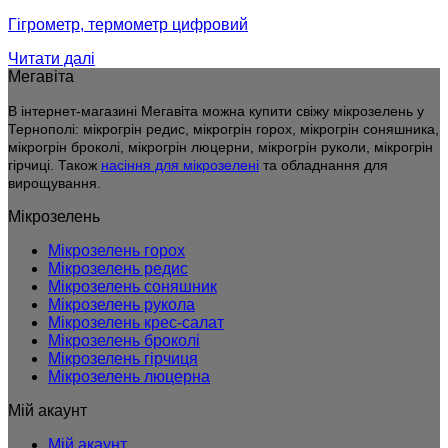
Гігрометр, термометр цифровий
Читати далі
Мегавіта
В інтернет-магазині Мегавіта можна купити свіжу мікрозелень у
Тернополі: мікрогрін редис, мікрогрін горох, мікрогрін соняшника,
мікрогрін броколі, мікрогрін люцерни, мікрогрін руколи, мікрогрін
гірчиці. Також
насіння для мікрозелені
та обладнання для
вирощування.
Мікрозелень
Мікрозелень горох
Мікрозелень редис
Мікрозелень соняшник
Мікрозелень рукола
Мікрозелень крес-салат
Мікрозелень броколі
Мікрозелень гірчиця
Мікрозелень люцерна
Мій акаунт
Мій акаунт