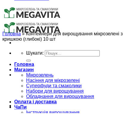
Головна
»
Контейнери для вирощування мікрозелені з
кришкою (глибокі) 10 шт
Шукати:
Головна
Магазин
Мікрозелень
Насіння для мікрозелені
Суперфуди та смаколики
Набори для вирощування
Обладнання для вирощування
Оплата і доставка
ЧаПи
Інструкція вирощування
Як вирощувати мікрогрін Редис?
Блог
Мікрозелень