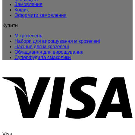
Замовлення
Кошик
Оформити замовлення
Купити
Мікрозелень
Набори для вирощування мікрозелені
Насіння для мікрозелені
Обладнання для вирощування
Суперфуди та смаколики
Visa