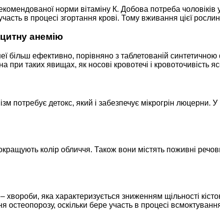
мендованої норми вітаміну К. Добова потреба чоловіків у ць
ре участь в процесі згортання крові. Тому вживання цієї рос
цитну анемію
еї більш ефективно, порівняно з таблетованій синтетичною ф
а при таких явищах, як носові кровотечі і кровоточивість яс
 потребує детокс, який і забезпечує мікрогрін люцерни. У 
покращують колір обличчя. Також вони містять поживні речо
– хвороби, яка характеризується зниженням щільності кісток
ня остеопорозу, оскільки бере участь в процесі всмоктуванн