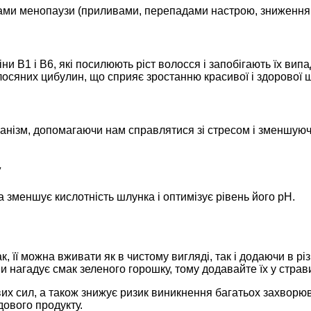
ами менопаузи (приливами, перепадами настрою, зниженням
ни B1 і B6, які посилюють ріст волосся і запобігають їх вип
олосяних цибулин, що сприяє зростанню красивої і здорової
анізм, допомагаючи нам справлятися зі стресом і зменшуюч
у
а зменшує кислотність шлунка і оптимізує рівень його pH.
її можна вживати як в чистому вигляді, так і додаючи в різн
нагадує смак зеленого горошку, тому додавайте їх у страви
х сил, а також знижує ризик виникнення багатьох захворюва
дового продукту.