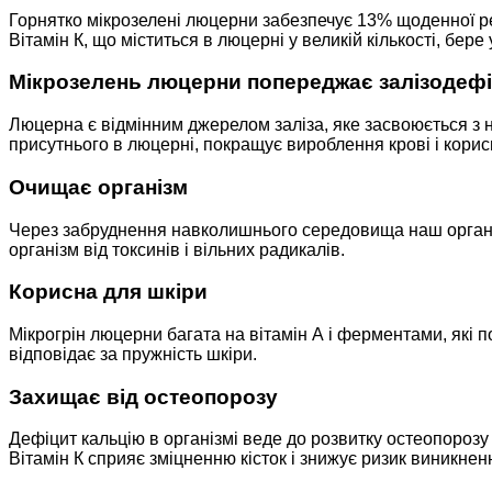
Горнятко мікрозелені люцерни забезпечує 13% щоденної реко
Вітамін К, що міститься в люцерні у великій кількості, бе
Мікрозелень люцерни попереджає залізодефі
Люцерна є відмінним джерелом заліза, яке засвоюється з н
присутнього в люцерні, покращує вироблення крові і корисн
Очищає організм
Через забруднення навколишнього середовища наш організм
організм від токсинів і вільних радикалів.
Корисна для шкіри
Мікрогрін люцерни багата на вітамін А і ферментами, які 
відповідає за пружність шкіри.
Захищає від остеопорозу
Дефіцит кальцію в організмі веде до розвитку остеопорозу 
Вітамін К сприяє зміцненню кісток і знижує ризик виникнен