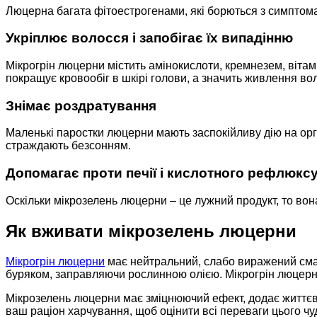
Люцерна багата фітоестрогенами, які борються з симптом
Укріплює волосся і запобігає їх випадінню
Мікрогрін люцерни містить амінокислоти, кремнезем, вітамі
покращує кровообіг в шкірі голови, а значить живлення в
Знімає роздратування
Маленькі паростки люцерни мають заспокійливу дію на орг
страждають безсонням.
Допомагає проти печії і кислотного рефлюкс
Оскільки мікрозелень люцерни – це лужний продукт, то вон
Як вживати мікрозелень люцерни
Мікрогрін люцерни
має нейтральний, слабо виражений смак, 
буряком, заправляючи рослинною олією. Мікрогрін люцерни 
Мікрозелень люцерни має зміцнюючий ефект, додає життєви
ваш раціон харчування, щоб оцінити всі переваги цього чу