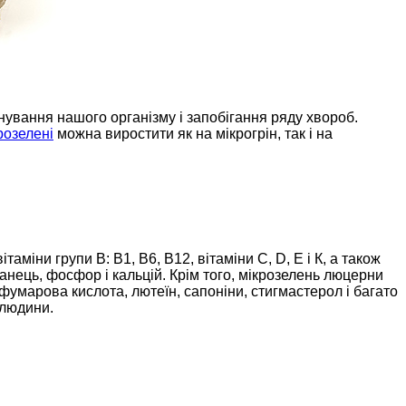
онування нашого організму і запобігання ряду хвороб.
розелені
можна виростити як на мікрогрін, так і на
міни групи В: В1, В6, В12, вітаміни С, D, Е і К, а також
рганець, фосфор і кальцій. Крім того, мікрозелень люцерни
фумарова кислота, лютеїн, сапоніни, стигмастерол і багато
 людини.