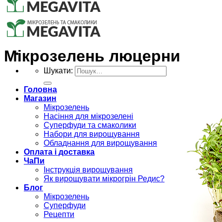
Мікрозелень люцерни
Шукати:
Головна
Магазин
Мікрозелень
Насіння для мікрозелені
Суперфуди та смаколики
Набори для вирощування
Обладнання для вирощування
Оплата і доставка
ЧаПи
Інструкція вирощування
Як вирощувати мікрогрін Редис?
Блог
Мікрозелень
Суперфуди
Рецепти