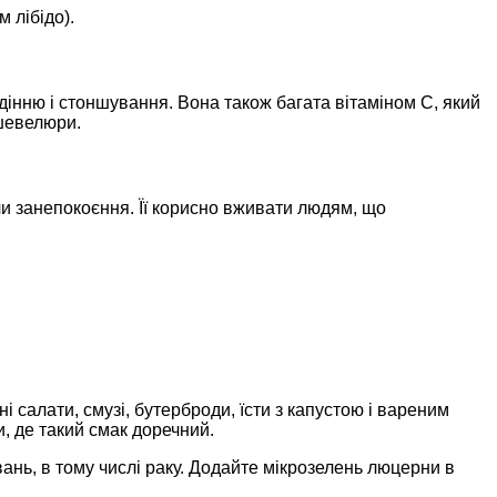
 лібідо).
адінню і стоншування. Вона також багата вітаміном С, який
 шевелюри.
и занепокоєння. Її корисно вживати людям, що
і салати, смузі, бутерброди, їсти з капустою і вареним
, де такий смак доречний.
нь, в тому числі раку. Додайте мікрозелень люцерни в