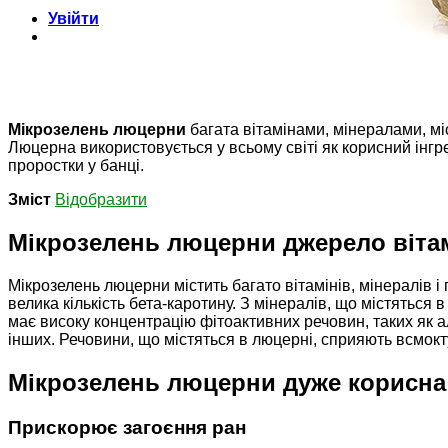
Увійти
Мікрозелень люцерни
багата вітамінами, мінералами, мі
Люцерна використовується у всьому світі як корисний інгр
проростки у банці.
Зміст
Відобразити
Мікрозелень люцерни
джерело вітам
Мікрозелень люцерни містить багато вітамінів, мінералів і 
велика кількість бета-каротину. З мінералів, що містяться 
має високу концентрацію фітоактивних речовин, таких як а
інших. Речовини, що містяться в люцерні, сприяють всмокту
Мікрозелень люцерни дуже корисна
Прискорює загоєння ран