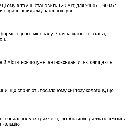
ому вітаміні становить 120 мкг, для жінок – 90 мкг.
лини сприяє швидкому загоєнню ран.
ормою цього мінералу. Значна кількість заліза,
ен.
ній містяться потужні антиоксиданти, які очищають
вини, що сприяють посиленому синтезу колагену, що
 і посиленням їх крихкості, що збільшує ризик переломів.
я кальцію.