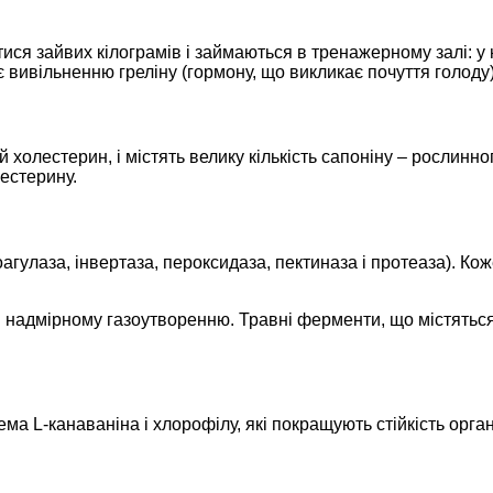
ся зайвих кілограмів і займаються в тренажерному залі: у ні
є вивільненню греліну (гормону, що викликає почуття голоду),
холестерин, і містять велику кількість сапоніну – рослинног
естерину.
агулаза, інвертаза, пероксидаза, пектиназа і протеаза). К
 і надмірному газоутворенню. Травні ферменти, що містяться
ма L-канаваніна і хлорофілу, які покращують стійкість орган