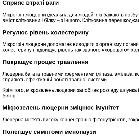
Сприяє втраті ваги
Мікрогрін люцерни ідеальна для людей, які бажають позбути
вміст клітковини і білку – з іншого. Клітковина перешкоджа
Регулює рівень холестерину
Мікрогрін люцерни допомагає виводити з організму поганий 
холестерину і підвищує рівень так званого «хорошого» хол
Покращує процес травлення
Люцерна багата травними ферментами (ліпаза, амілаза, ко
сприяють ефективній роботі травної системи.
Крім того, мікрозелень люцерни запобігає розладу шлунка
білків.
Мікрозелень люцерни зміцнює імунітет
Люцерна містять високу концентрацію фітонутрієнтів, зокре
Полегшує симптоми менопаузи