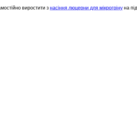
амостійно виростити з
насіння люцерни для мікрогріну
на пі