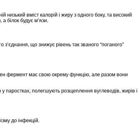
й низький вміст калорій і жиру з одного боку, та високий
 а білок будує м’язи.
о з’єднання, що знижує рівень так званого “поганого”
ожен фермент має свою окрему функцію, але разом вони
 у паростках, полегшують розщеплення вуглеводів, жирів і
ізму до інфекцій.