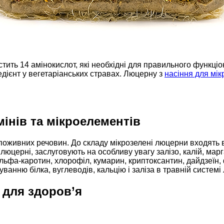
стить 14 амінокислот, які необхідні для правильного функці
едієнт у вегетаріанських стравах. Люцерну з
насіння для мік
інів та мікроелементів
поживних речовин. До складу мікрозелені люцерни входять віта
в люцерні, заслуговують на особливу увагу залізо, калій, ма
льфа-каротин, хлорофіл, кумарин, криптоксантин, дайдзеїн, 
ванню білка, вуглеводів, кальцію і заліза в травній системі
 для здоров’я